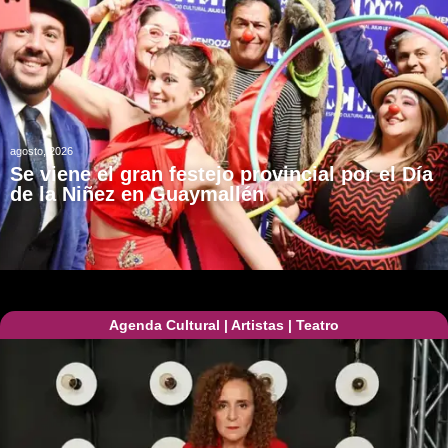
agosto, 2026
Se viene el gran festejo provincial por el Día
de la Niñez en Guaymallén
Agenda Cultural
|
Artistas
|
Teatro