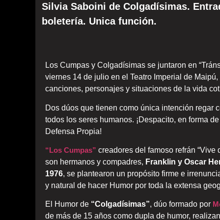
Silvia Saboini de Colgadísimas. Ent
boletería. Unica función.
Los Cumpas y Colgadísimas se juntaron en “Tránsi
viernes 14 de julio en el Teatro Imperial de Maipú,
canciones, personajes y situaciones de la vida co
Dos dúos que tienen como única intención regar con
todos los seres humanos. ¡Despacito, en forma de 
Defensa Propia!
“Los Cumpas”
creadores del famoso refrán “Vive 
son hermanos y compadres,
Franklin y Oscar He
1976
, se plantearon un propósito firme e irrenun
y natural de hacer Humor por toda la extensa geog
El Humor de
“Colgadísimas”
, dúo formado por
Me
de más de 15 años como dupla de humor, realizand