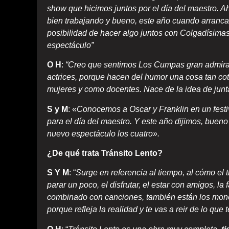
show que hicimos juntos por el día del maestro. 
bien trabajando y bueno, este año cuando arranc
posibilidad de hacer algo juntos con Colgadísimas,
espectáculo”
O H
:
“Creo que sentimos Los Cumpas gran admirac
actrices, porque hacen del humor una cosa tan cot
mujeres y como docentes. Nace de la idea de junta
S y M
: «
Conocemos a Oscar y Franklin en un festiv
para el día del maestro. Y este año dijimos, bu
nuevo espectáculo los cuatro».
¿De qué trata Tránsito Lento?
S Y M
: “
Surge en referencia al tiempo, al cómo el
parar un poco, el disfrutar, el estar con amigos, l
combinado con canciones, también están los monó
porque refleja la realidad y te vas a reir de lo que 