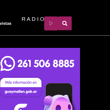
R A D I O
vistas