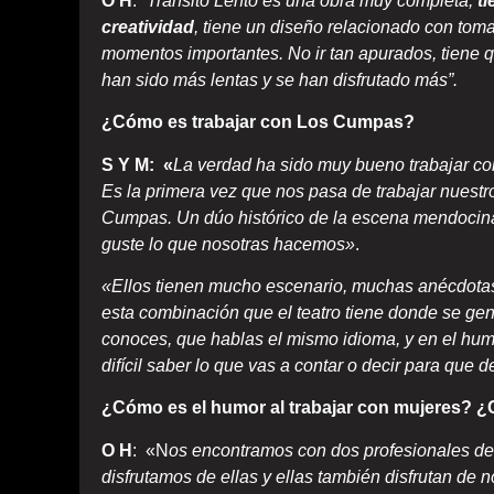
O H
: “
Tránsito Lento es una obra muy completa,
ti
creatividad
, tiene un diseño relacionado con toma
momentos importantes. No ir tan apurados, tiene
han sido más lentas y se han disfrutado más”.
¿Cómo es trabajar con Los Cumpas?
S Y M: «
La verdad ha sido muy bueno trabajar con
Es la primera vez que nos pasa de trabajar nuestr
Cumpas. Un dúo histórico de la escena mendocina,
guste lo que nosotras hacemos»
.
«Ellos tienen mucho escenario, muchas anécdotas
esta combinación que el teatro tiene donde se g
conoces, que hablas el mismo idioma, y en el humo
difícil saber lo que vas a contar o decir para que 
¿Cómo es el humor al trabajar con mujeres? 
O H
: «N
os encontramos con dos profesionales d
disfrutamos de ellas y ellas también disfrutan de