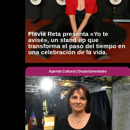
Flavia Reta presenta «Yo te
agosto, 2026
avisé», un stand up que
transforma el paso del tiempo en
una celebración de la vida.
Agenda Cultural
|
Departamentales