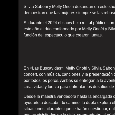
Silvia Saboni y Melly Onofri desandan en este sh
demuestran que las mujeres siempre se las rebusc
Si durante el 2024 el show hizo reír al público con
este año el dúo conformado por Melly Onofri y Sil
función del espectáculo que crearon juntas.
En «Las Buscavidas», Melly Onofri y Silvia Saboni
concert, con música, canciones y la presentación 
por todos los poros. Ambas se entregan a la aventu
creatividad y fuerza para enfrentar los desafíos de 
Desde la maestra vendedora hasta la encargada de
ayudarte a descubrir tu camino, la dupla explora e
situaciones hilarantes que te harán cuestionar, e
por las vicisitudes de la vida, sorprenderán al pú