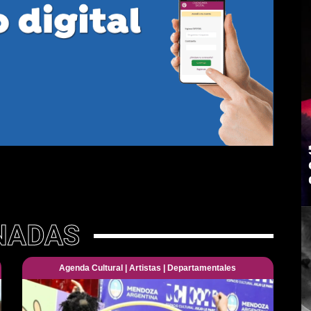
NADAS
Agenda Cultural
|
Artistas
|
Departamentales