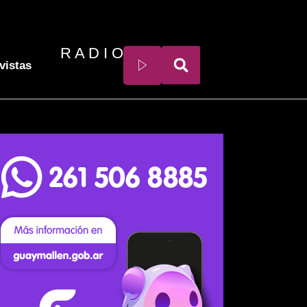
R A D I O
vistas