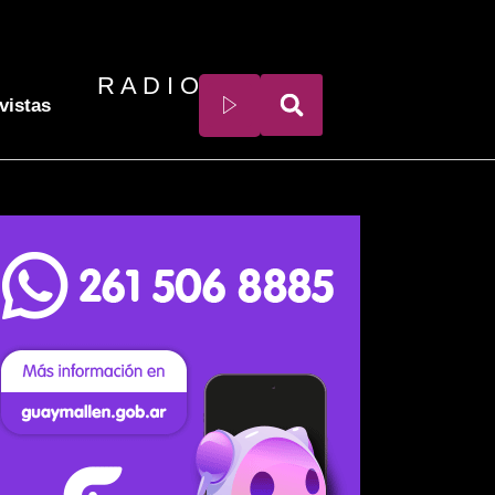
R A D I O
vistas