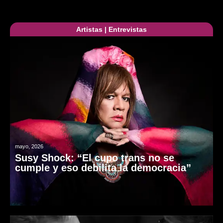
Artistas
|
Entrevistas
mayo, 2026
Susy Shock: “El cupo trans no se
cumple y eso debilita la democracia”