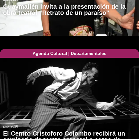
Guaymallén invita a la presentación de la
obra teatral “Retrato de un paraíso”
Agenda Cultural
|
Departamentales
julio, 2026
El Centro Cristoforo Colombo recibirá un