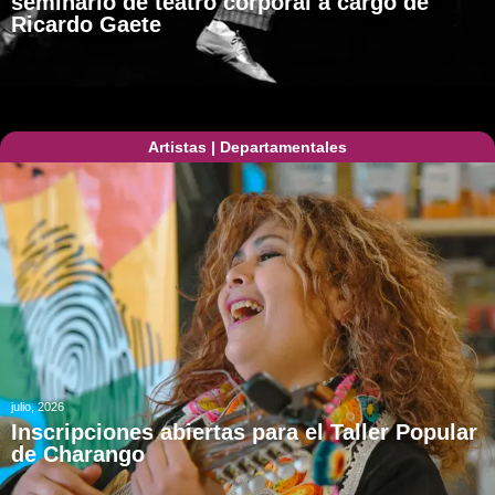
seminario de teatro corporal a cargo de
Ricardo Gaete
Artistas
|
Departamentales
julio, 2026
Inscripciones abiertas para el Taller Popular
de Charango