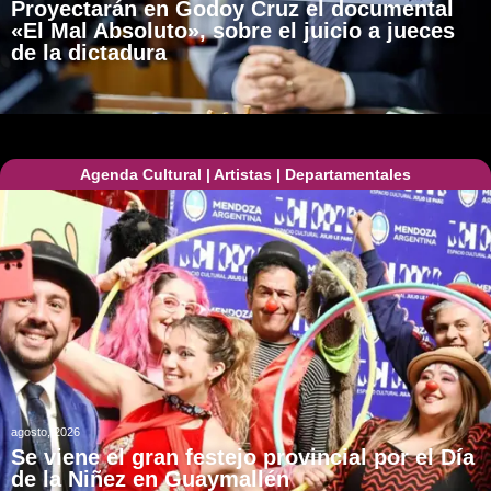
Proyectarán en Godoy Cruz el documental
«El Mal Absoluto», sobre el juicio a jueces
de la dictadura
Agenda Cultural
|
Artistas
|
Departamentales
agosto, 2026
Se viene el gran festejo provincial por el Día
de la Niñez en Guaymallén