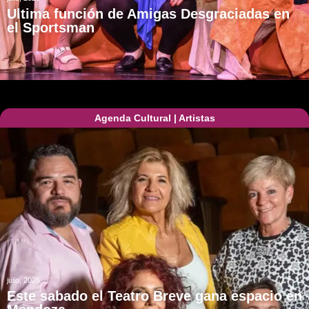
Ultima función de Amigas Desgraciadas en
el Sportsman
Agenda Cultural
|
Artistas
julio, 2026
Este sabado el Teatro Breve gana espacio en