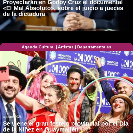
Proyectarán en Godoy Cruz el documental
«El Mal Absoluto», sobre el juicio a jueces
de la dictadura
Agenda Cultural
|
Artistas
|
Departamentales
agosto, 2026
Se viene el gran festejo provincial por el Día
de la Niñez en Guaymallén