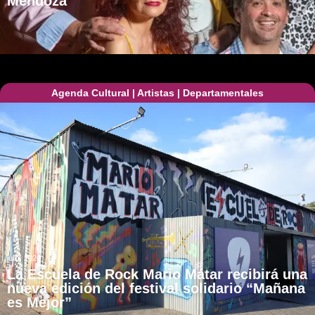
Mendoza
Agenda Cultural
|
Artistas
|
Departamentales
julio, 2026
La Escuela de Rock Mario Mátar recibirá una
nueva edición del festival solidario “Mañana
es Mejor”