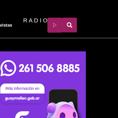
R A D I O
vistas