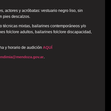
s, actores y acróbatas: vestuario negro liso, sin
n pies descalzos.
o técnicas mixtas, bailarines contemporáneos y/o
ines folclore adultos, bailarines folclore discapacidad,
cha y horario de audición
AQUÍ
vendimia@mendoza.gov.ar
.