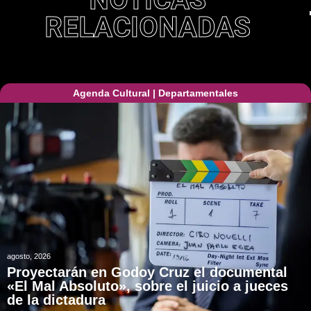
RELACIONADAS
Agenda Cultural
|
Departamentales
agosto, 2026
Proyectarán en Godoy Cruz el documental
«El Mal Absoluto», sobre el juicio a jueces
de la dictadura