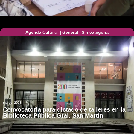
Agenda Cultural
|
General
|
Sin categoría
marzo, 2023
Convocatoria para dictado de talleres en la
Biblioteca Pública Gral. San Martín