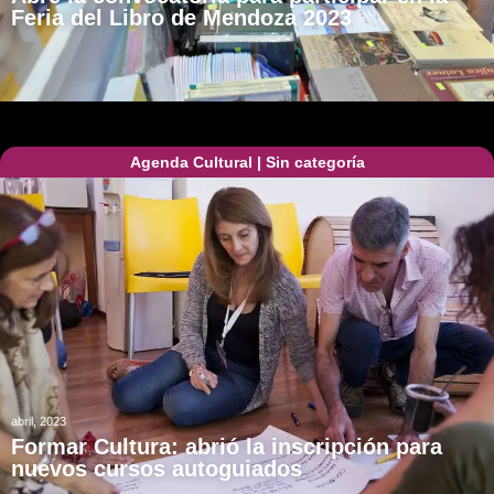
Feria del Libro de Mendoza 2023
Agenda Cultural
|
Sin categoría
abril, 2023
Formar Cultura: abrió la inscripción para
nuevos cursos autoguiados