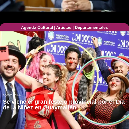
Agenda Cultural
|
Artistas
|
Departamentales
agosto, 2026
Se viene el gran festejo provincial por el Día
de la Niñez en Guaymallén