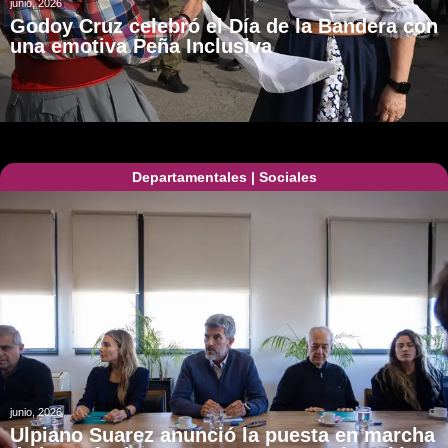
junio, 2026
Godoy Cruz celebró el Día de la Bandera con
una emotiva Peña Inclusiva
Departamentales
|
Sociales
junio, 2026
Ulpiano Suarez anunció la puesta en marcha