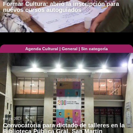
Formar Cultura: abrió la inscripción para
nuevos cursos autoguiados
Agenda Cultural
|
General
|
Sin categoría
marzo, 2023
Convocatoria para dictado de talleres en la
Biblioteca Pública Gral. San Martín