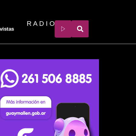
R A D I O
vistas