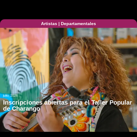
Artistas
|
Departamentales
julio, 2026
Inscripciones abiertas para el Taller Popular
de Charango