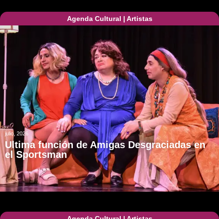
Agenda Cultural
|
Artistas
julio, 2026
Ultima función de Amigas Desgraciadas en
el Sportsman
Agenda Cultural
|
Artistas