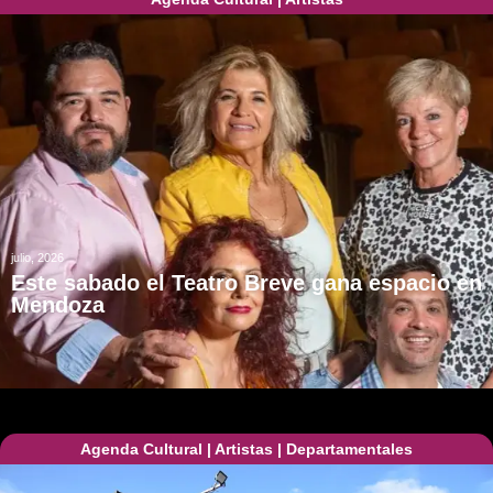
julio, 2026
Este sabado el Teatro Breve gana espacio en
Mendoza
Agenda Cultural
|
Artistas
|
Departamentales