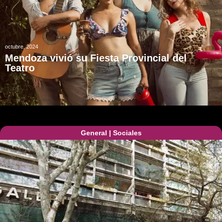
octubre, 2024
Mendoza vivió su Fiesta Provincial del
Teatro
General
|
Sociales