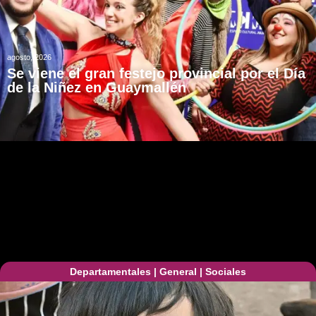
agosto, 2026
Se viene el gran festejo provincial por el Día
de la Niñez en Guaymallén
Departamentales
|
General
|
Sociales