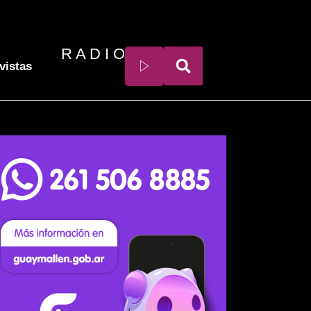
R A D I O
vistas