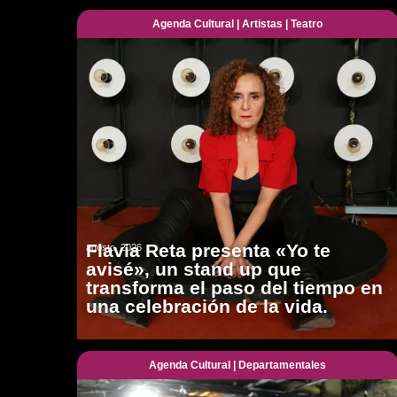
Agenda Cultural
|
Artistas
|
Teatro
Flavia Reta presenta «Yo te
agosto, 2026
avisé», un stand up que
transforma el paso del tiempo en
una celebración de la vida.
Agenda Cultural
|
Departamentales