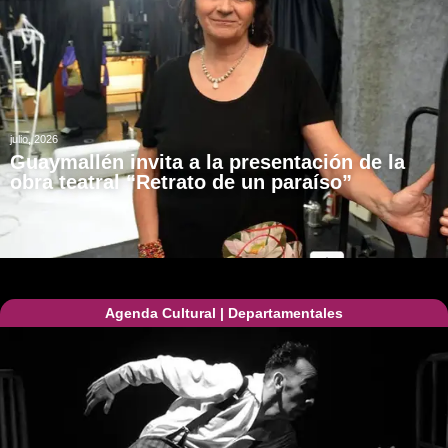
julio, 2026
Guaymallén invita a la presentación de la
obra teatral “Retrato de un paraíso”
Agenda Cultural
|
Departamentales