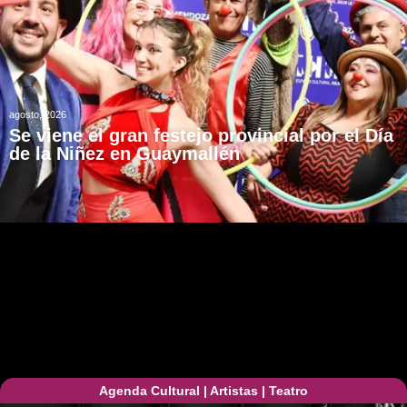
agosto, 2026
Se viene el gran festejo provincial por el Día
de la Niñez en Guaymallén
Agenda Cultural
|
Artistas
|
Teatro