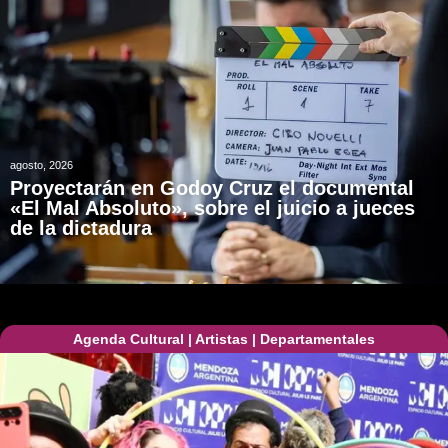
agosto, 2026
Proyectarán en Godoy Cruz el documental
«El Mal Absoluto», sobre el juicio a jueces
de la dictadura
Agenda Cultural
|
Artistas
|
Departamentales