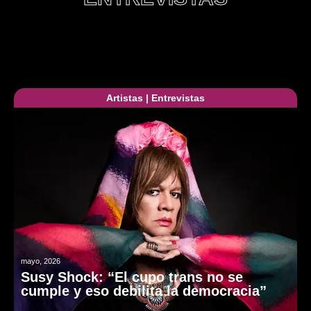
Artistas
|
Entrevistas
mayo, 2026
Susy Shock: “El cupo trans no se
cumple y eso debilita la democracia”