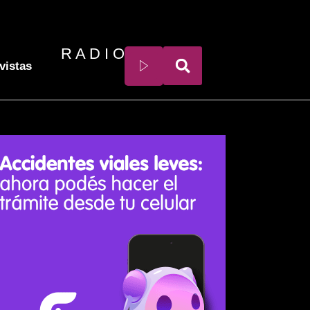
R A D I O
vistas