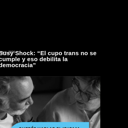
Susy Shock: “El cupo trans no se
mayo, 2026
cumple y eso debilita la
democracia”