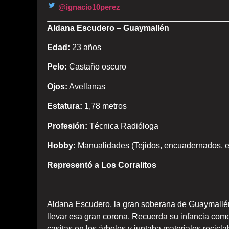
@ignacio10perez
Aldana Escudero – Guaymallén
Edad:
23 años
Pelo:
Castaño oscuro
Ojos:
Avellanas
Estatura:
1,78 metros
Profesión:
Técnica Radióloga
Hobby:
Manualidades (Tejidos, encuadernados, et
Representó a Los Corralitos
Aldana Escudero, la gran soberana de Guaymallén
llevar esa gran corona. Recuerda su infancia como
casitas en los árboles y juntaba materiales recicl