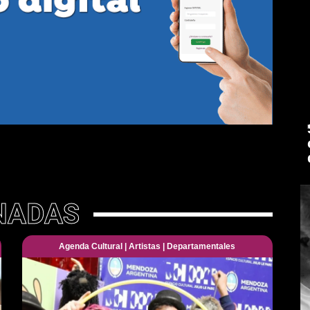
NADAS
Agenda Cultural
|
Artistas
|
Departamentales