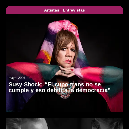
Artistas
|
Entrevistas
mayo, 2026
Susy Shock: “El cupo trans no se
cumple y eso debilita la democracia”