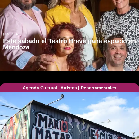
julio, 2026
Este sabado el Teatro Breve gana espacio en
Mendoza
Agenda Cultural
|
Artistas
|
Departamentales