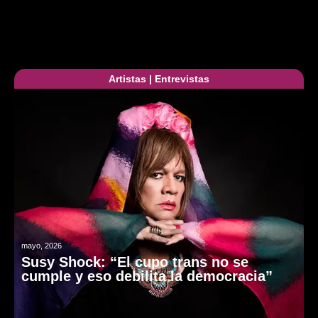
Artistas
|
Entrevistas
mayo, 2026
Susy Shock: “El cupo trans no se
cumple y eso debilita la democracia”