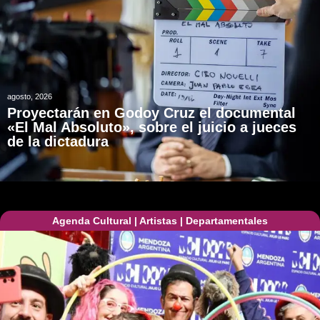
agosto, 2026
Proyectarán en Godoy Cruz el documental
«El Mal Absoluto», sobre el juicio a jueces
de la dictadura
Agenda Cultural
|
Artistas
|
Departamentales