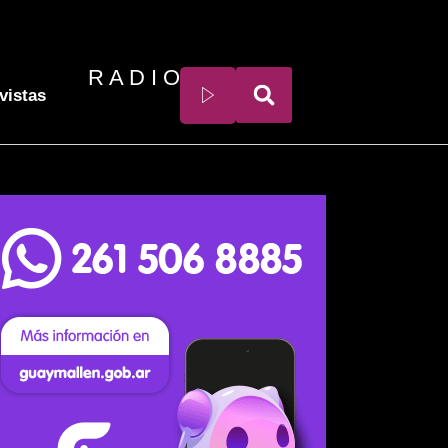
R A D I O
vistas