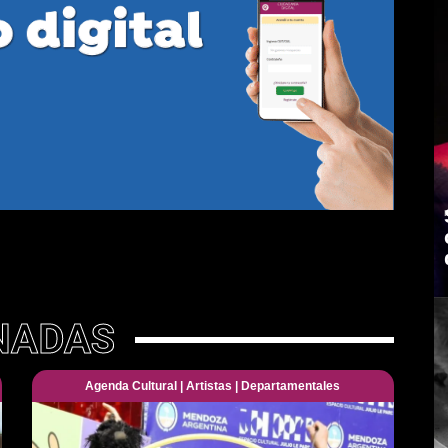
NADAS
Agenda Cultural
|
Artistas
|
Departamentales