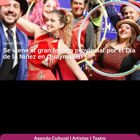
agosto, 2026
Se viene el gran festejo provincial por el Día
de la Niñez en Guaymallén
Agenda Cultural
|
Artistas
|
Teatro