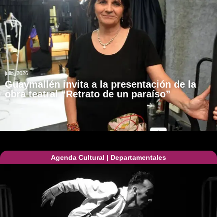
julio, 2026
Guaymallén invita a la presentación de la
obra teatral “Retrato de un paraíso”
Agenda Cultural
|
Departamentales