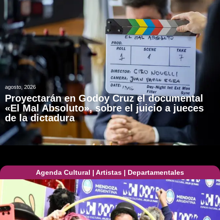
agosto, 2026
Proyectarán en Godoy Cruz el documental
«El Mal Absoluto», sobre el juicio a jueces
de la dictadura
Agenda Cultural
|
Artistas
|
Departamentales