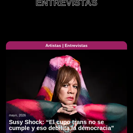
ENTREVISTAS
Artistas
|
Entrevistas
mayo, 2026
Susy Shock: “El cupo trans no se
cumple y eso debilita la democracia”