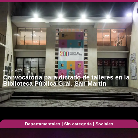
marzo, 2023
Convocatoria para dictado de talleres en la
Biblioteca Pública Gral. San Martín
Departamentales
|
Sin categoría
|
Sociales