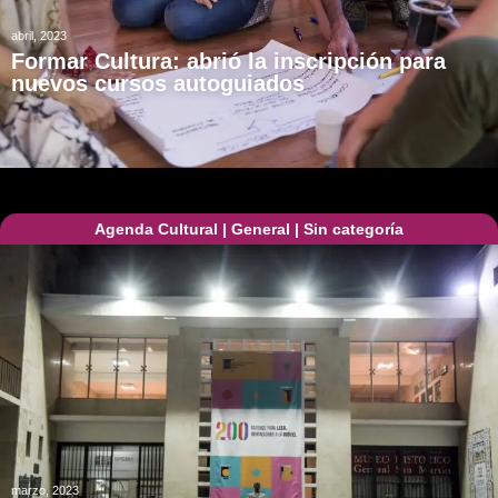
abril, 2023
Formar Cultura: abrió la inscripción para
nuevos cursos autoguiados
Agenda Cultural
|
General
|
Sin categoría
marzo, 2023