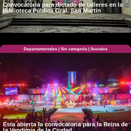
Convocatoria para dictado de talleres en la
Biblioteca Pública Gral. San Martín
Departamentales
|
Sin categoría
|
Sociales
diciembre, 2022
Esta abierta la convocatoria para la Reina de
la Vendimia de la Ciudad