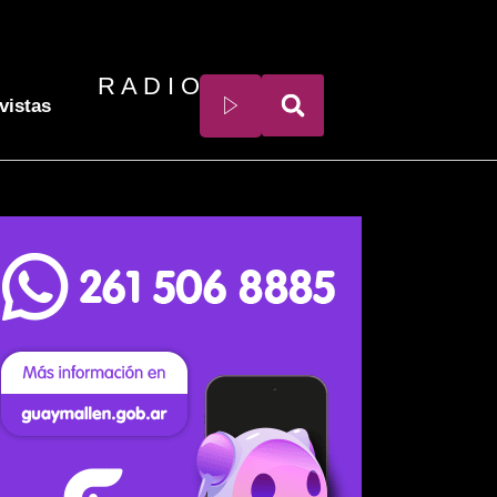
R A D I O
vistas