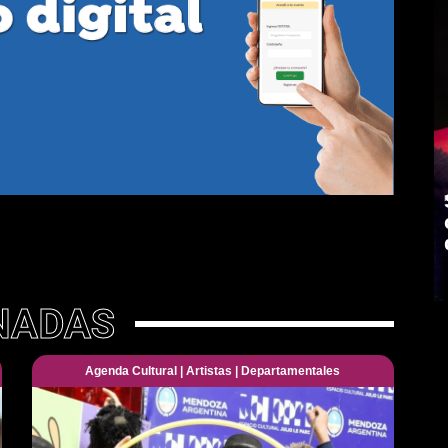
NADAS
Agenda Cultural
|
Artistas
|
Departamentales