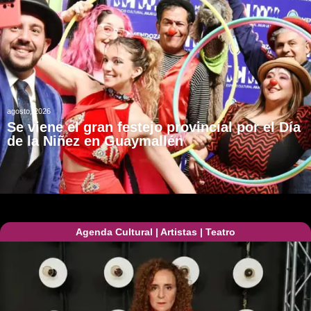
agosto, 2026
Se viene el gran festejo provincial por el Día
de la Niñez en Guaymallén
Agenda Cultural
|
Artistas
|
Teatro