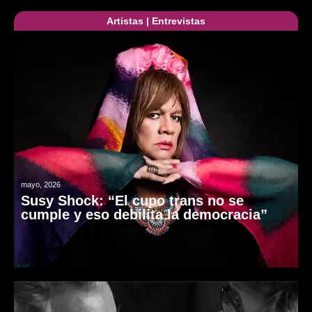
Artistas
|
Entrevistas
mayo, 2026
Susy Shock: “El cupo trans no se
cumple y eso debilita la democracia”