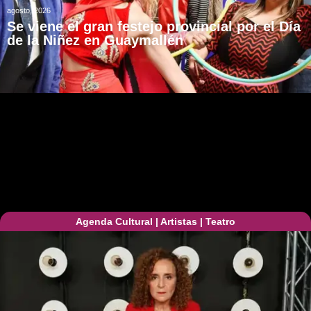
agosto, 2026
Se viene el gran festejo provincial por el Día
de la Niñez en Guaymallén
Agenda Cultural
|
Artistas
|
Teatro