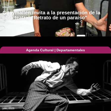
julio, 2026
Guaymallén invita a la presentación de la
obra teatral “Retrato de un paraíso”
Agenda Cultural
|
Departamentales
julio, 2026