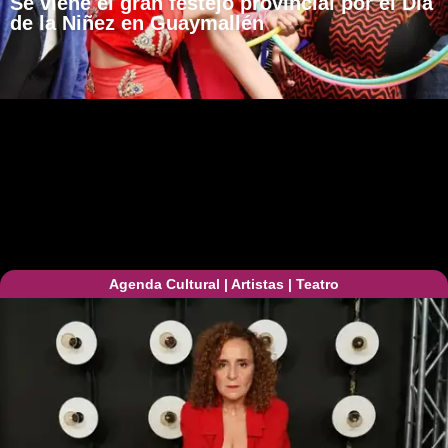
Se viene el gran festejo provincial por el Día
de la Niñez en Guaymallén
Agenda Cultural
|
Artistas
|
Teatro