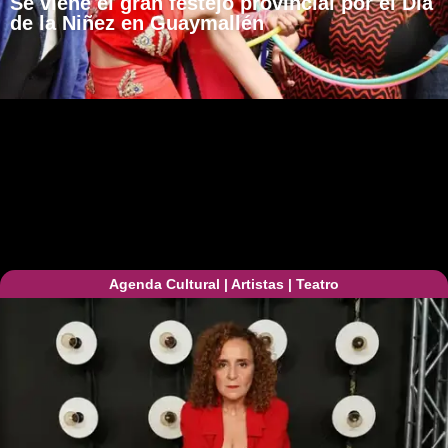
Se viene el gran festejo provincial por el Día
de la Niñez en Guaymallén
Agenda Cultural
|
Artistas
|
Teatro