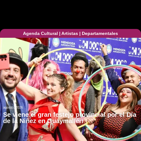
Agenda Cultural
|
Artistas
|
Departamentales
agosto, 2026
Se viene el gran festejo provincial por el Día
de la Niñez en Guaymallén