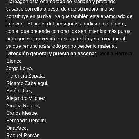
Harpagón está enamorado de Mariana y pretende
casarse con ella a pesar de que su propio hijo se
constituye en su rival, ya que también está enamorado de
la joven. El poder del protagonista radica en el dinero,
con el que pretende comprar los sentimientos más puros,
pero que se convertirá en su opresión y su ruina moral,
ya que renunciará a todo por no perder lo material.
Dirección general y puesta en escena:
Cecilia Herrera
Elenco
Jorge Leiva,
Florencia Zapata,
Ricardo Zabalegui,
Belén Díaz,
Alejandro Vilchez,
Amalia Robles,
Carlos Mestre,
Fernanda Bendini,
Ona Arce,
Raquel Román.