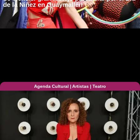
de la Niñez en Guaymallén
Agenda Cultural
|
Artistas
|
Teatro