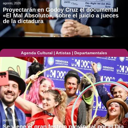
agosto, 2026
Proyectarán en Godoy Cruz el documental
«El Mal Absoluto», sobre el juicio a jueces
de la dictadura
Agenda Cultural
|
Artistas
|
Departamentales
agosto, 2026
Se viene el gran festejo provincial por el Día