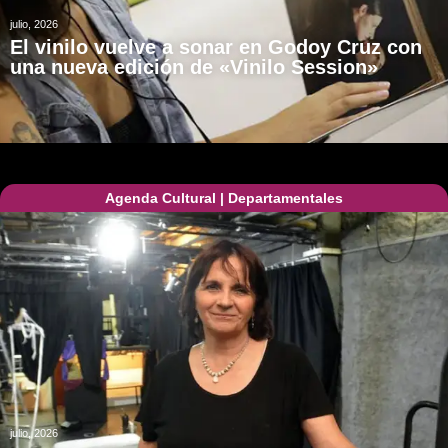
julio, 2026
El vinilo vuelve a sonar en Godoy Cruz con
una nueva edición de «Vinilo Session»
Agenda Cultural
|
Departamentales
julio, 2026