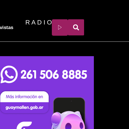
R A D I O
vistas