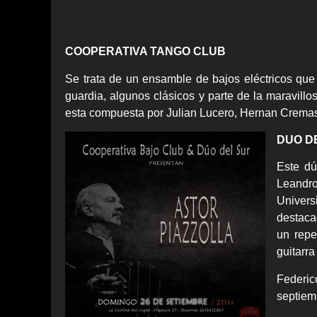
COOPERATIVA TANGO CLUB
Se trata de un ensamble de bajos eléctricos que r
guardia, algunos clásicos y parte de la maravill
esta compuesta por Julian Lucero, Hernan Crema
DUO D
Este dú
Leandr
Univer
destaca
un repe
guitarr
Federic
septiem