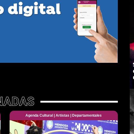
NADAS
Agenda Cultural
|
Artistas
|
Departamentales