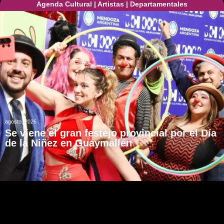
Agenda Cultural
|
Artistas
|
Departamentales
agosto, 2026
Se viene el gran festejo provincial por el Día
de la Niñez en Guaymallén