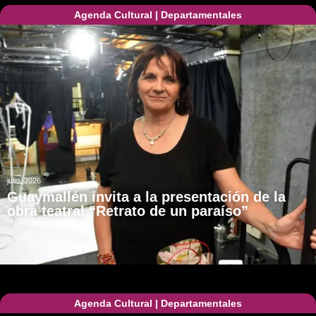
Agenda Cultural
|
Departamentales
julio, 2026
Guaymallén invita a la presentación de la
obra teatral “Retrato de un paraíso”
Agenda Cultural
|
Departamentales