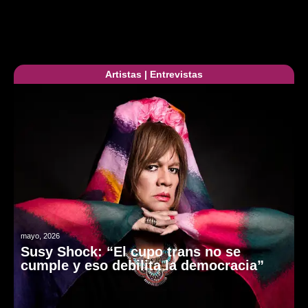
Artistas
|
Entrevistas
mayo, 2026
Susy Shock: “El cupo trans no se
cumple y eso debilita la democracia”