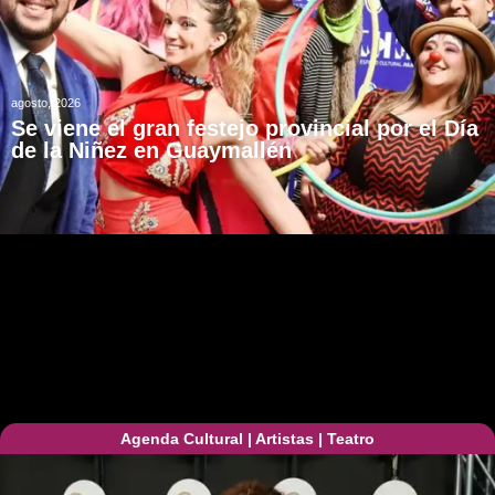
agosto, 2026
Se viene el gran festejo provincial por el Día
de la Niñez en Guaymallén
Agenda Cultural
|
Artistas
|
Teatro