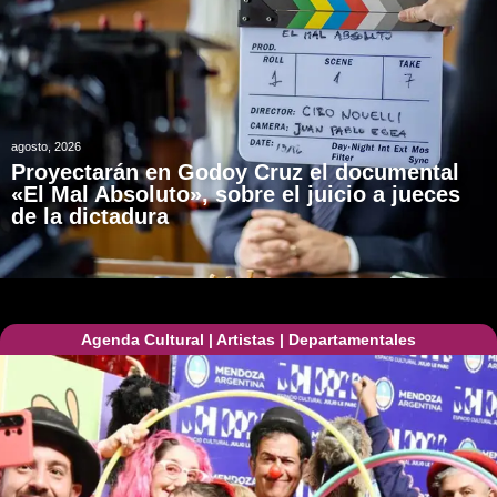
agosto, 2026
Proyectarán en Godoy Cruz el documental
«El Mal Absoluto», sobre el juicio a jueces
de la dictadura
Agenda Cultural
|
Artistas
|
Departamentales