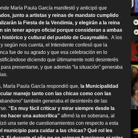
onde María Paula García manifestó y anticipó que
os, junto a artistas y reinas de mandato cumplido
alizarán la Fiesta de la Vendimia, y elegirán a la reina
n sin tener apoyo oficial porque consideran a ambas
 histórico y cultural del pueblo de Guaymallén.
A los
y según nos cuenta, el Intendente confesó que la
unca fue de su agrado y que esa celebración en lo
justificándose diciendo que últimamente notó desinterés
s para presentarse, y que además “la situación” generaba
ias.
a, María Paula García respondió que,
la Municipalidad
ticular manejo tanto con las chicas como con las
“abandono” también generaba el desinterés de las
rse.
“Es muy fácil criticar y mirar siempre desde la
 no hacer una autocrítica”
afirmó la ex soberana, al
izó una serie de cuestionamientos con respecto a esta
l municipio para cuidar a las chicas? Qué rol les
o?
.
Si durante el año no se asignan funciones ni roles