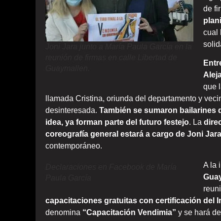
de f
plan
cual 
solid
Joni Jara junto a María Paula García en la
reunión de firmas en calle Libertad de
Entr
Guaymallen.
Alej
que l
llamada Cristina, oriunda del departamento y vec
desinteresada.
También se sumaron bailarines d
idea, ya forman parte del futuro festejo
. La
dire
coreografía general estará a cargo de Joni Jar
contemporáneo.
A la 
Declaraciones en Facebook de María
Guay
Paula García
reun
capacitaciones gratuitas con certificación del 
denomina
“Capacitación Vendimia”
y se hará de