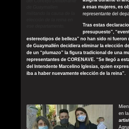
del Concejo Deliberante
a esas mujeres, es o
de Guaymallen
militando la causa de la
representante del dep
elección de la reina en
Tras estas declaraci
ese departamento.
presupuesto”, “even
estereotipos de belleza” no han sido ni fueron 
de Guaymallén decidiera eliminar la elección d
de un “plumazo” la figura tradicional de una mu
representantes de CORENAVE.
“Se llegó a est
del Intendente Marcelino Iglesias, quien expre
iba a haber nuevamente elección de la reina”.
Mien
en l
arti
Agrup