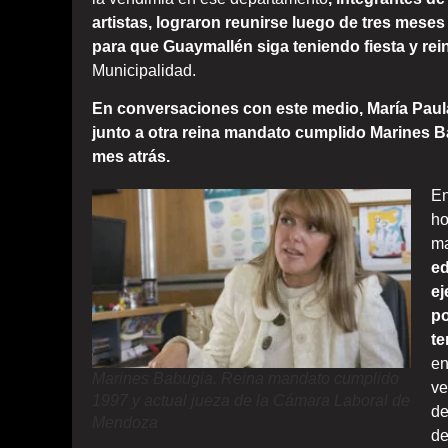
artistas, lograron reunirse luego de tres mese
para que Guaymallén siga teniendo fiesta y rei
Municipalidad.
En conversaciones con este medio, María Paul
junto a otra reina mandato cumplido Marines Ba
mes atrás.
En
ho
ma
ed
ej
po
te
en
Marines Babugia. Reina mandato cumplido
ve
1997 y actual jueza de la Cámara Laboral de
de
Mendoza
de