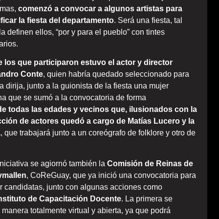
irmas,
comenzó a convocar a algunos artistas para
ificar la fiesta del departamento
. Será una fiesta, tal
la definen ellos, “por y para el pueblo” con tintes
arios.
e los que participaron estuvo el actor y director
andro Conte
, quien habría quedado seleccionado para
a dirija, junto a la guionista de la fiesta una mujer
ina que se sumó a la convocatoria de forma
e todas las edades y vecinos que, ilusionados con la
cción de actores quedó a cargo de Matías Lucero y la
a
, que trabajará junto a un coreógrafo de folklore y otro de
iniciativa se agiornó también la
Comisión de Reinas de
mallen
, CoReGuay, que ya inició una convocatoria para
ir candidatas, junto con algunas acciones como
Instituto de Capacitación Docente
. La primera se
 manera totalmente virtual y abierta, ya que podrá