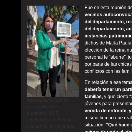
Fue en esta reunión d
vecinos autoconvocad
del departamento
,
re
del departamento, au
instancias patrimonio
dichos de María Paula 
elección de la reina n
personal le “aburre”, 
por parte de las chica
conflictos con las famil
En relación a ese tem
debería tener un par
familias,
y que cierto 
Maria Paula García.
jóvenes para presenta
Reina Mandato
vereda de enfrente, y
cumplido 2007.
mismo tiempo que real
Licenciada en Recursos
situación:
“Qué hace e
Humanos, en la puerta
asigna durante el añ