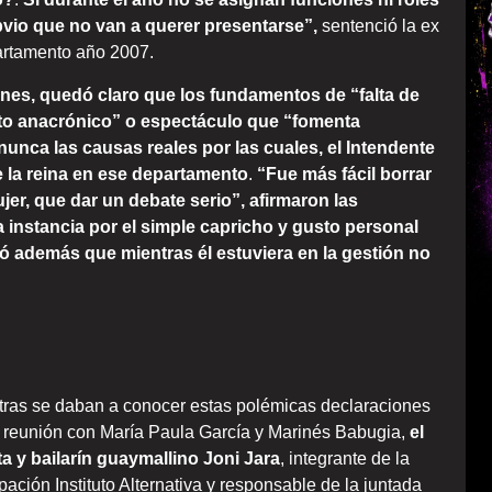
bvio que no van a querer presentarse”,
sentenció la ex
artamento año 2007.
ones, quedó claro que los fundamentos de “falta de
to anacrónico” o espectáculo que “fomenta
nunca las causas reales por las cuales, el Intendente
e la reina en ese departamento
.
“Fue más fácil borrar
jer, que dar un debate serio”, afirmaron las
a instancia por el simple capricho y gusto personal
só además que mientras él estuviera en la gestión no
tras se daban a conocer estas polémicas declaraciones
a reunión con María Paula García y Marinés Babugia,
el
sta y bailarín guaymallino Joni Jara
, integrante de la
ación Instituto Alternativa y responsable de la juntada