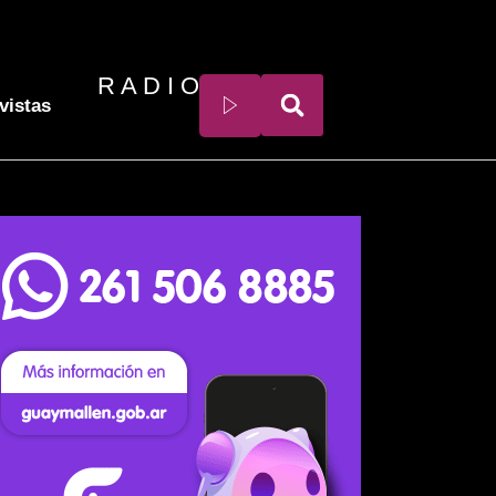
R A D I O
vistas