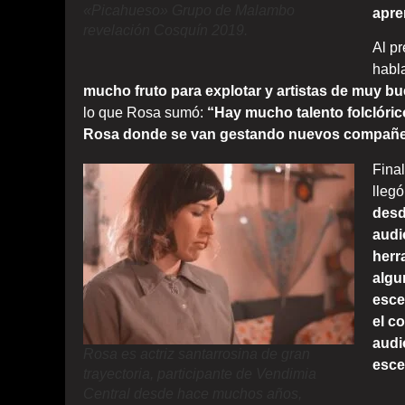
«Picahueso» Grupo de Malambo
apre
revelación Cosquín 2019.
Al p
habl
mucho fruto para explotar y artistas de muy bu
lo que Rosa sumó:
“Hay mucho talento folclórico
Rosa donde se van gestando nuevos compañer
Fina
lleg
desd
audi
herr
algu
esce
el c
audi
Rosa es actriz santarrosina de gran
esce
trayectoria, participante de Vendimia
Central desde hace muchos años,