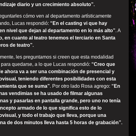
ndizaje diario y un crecimiento absoluto”.
reguntarles cómo ven al departamento artísticamente
ando, Lucas respondió:
“En el casting vi que hay
en nivel que dejan al departamento en lo más alto”
. A
, en cuanto al teatro tenemos el terciario en Santa
os de teatro”.
lmente, les preguntamos si creen que esta modalidad
ó para quedarse, a lo que Lucas respondió:
“Creo que
e ahora va a ser una combinación de presencial y
ovisual, teniendo diferentes posibilidades con esta
amienta que se suma”
. Por otro lado Rosa agrego:
“En
nas vendimias se ha usado de filmar algunas
nas y pasarlas en pantalla grande, pero uno no tenía
oncepto armado de lo que significa esto de lo
ovisual, y todo el trabajo que lleva, porque una
na de dos minutos lleva hasta 5 horas de grabación”.