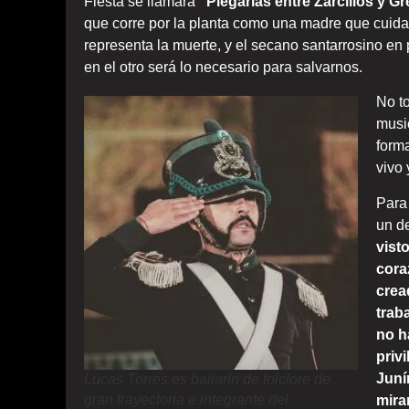
Fiesta se llamará
“Plegarias entre Zarcillos y G
que corre por la planta como una madre que cuida 
representa la muerte, y el secano santarrosino en p
en el otro será lo necesario para salvarnos.
No t
music
form
vivo 
Para 
un d
vist
cora
crea
trab
no h
priv
Juní
Lucas Torres es bailarín de folclore de
gran trayectoria e integrante del
mira