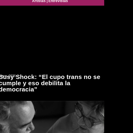
Artistas
|
Entrevistas
Susy Shock: “El cupo trans no se
mayo, 2026
cumple y eso debilita la
democracia”