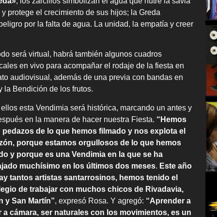
reda»
, los zarcillos simbolizan el agua que nutre la savia
y protege el crecimiento de sus hijos; la Greda
eligro por la falta de agua. La unidad, la empatía y creer
odo será virtual, habrá también algunos cuadros
ales en vivo para acompañar el rodaje de la fiesta en
ato audiovisual, además de una previa con bandas en
y la Bendición de los frutos.
ellos esta Vendimia será histórica, marcando un antes y
espués en la manera de hacer nuestra Fiesta.
“Hemos
o pedazos de lo que hemos filmado y nos explota el
zón, porque estamos orgullosos de lo que hemos
do y porque es una Vendimia en la que se ha
ajado muchísimo en los últimos dos meses
.
Este año
ay tantos artistas santarrosinos, hemos tenido el
ilegio de trabajar con muchos chicos de Rivadavia,
n y San Martín”
, expresó Rosa. Y agregó:
“Aprender a
r a cámara, ser naturales con los movimientos, es un