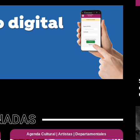
NADAS
Agenda Cultural
|
Artistas
|
Departamentales