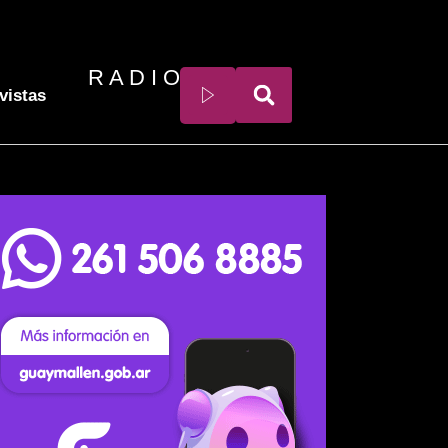
R A D I O
vistas