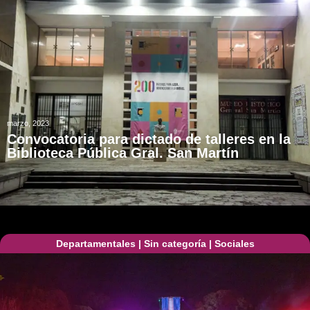
marzo, 2023
Convocatoria para dictado de talleres en la
Biblioteca Pública Gral. San Martín
Departamentales
|
Sin categoría
|
Sociales