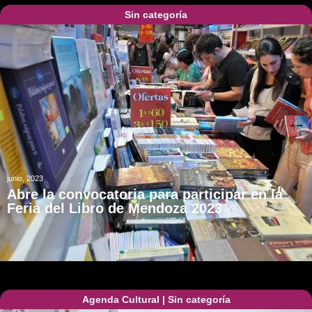
Sin categoría
junio, 2023
Abre la convocatoria para participar en la
Feria del Libro de Mendoza 2023
Agenda Cultural
|
Sin categoría