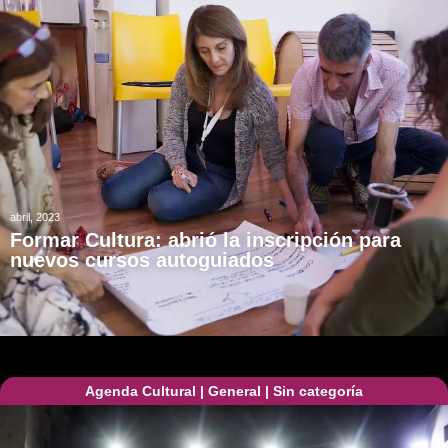
abril, 2023
Formar Cultura: abrió la inscripción para
nuevos cursos autoguiados
Agenda Cultural
|
General
|
Sin categoría