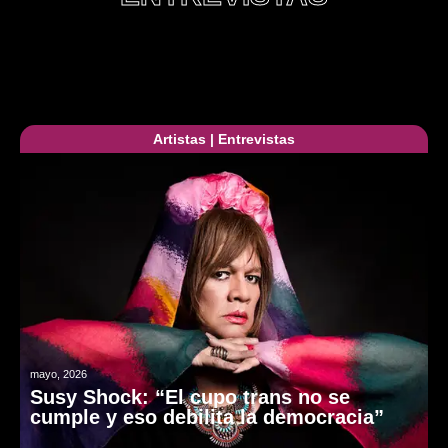
Artistas
|
Entrevistas
mayo, 2026
Susy Shock: “El cupo trans no se
cumple y eso debilita la democracia”