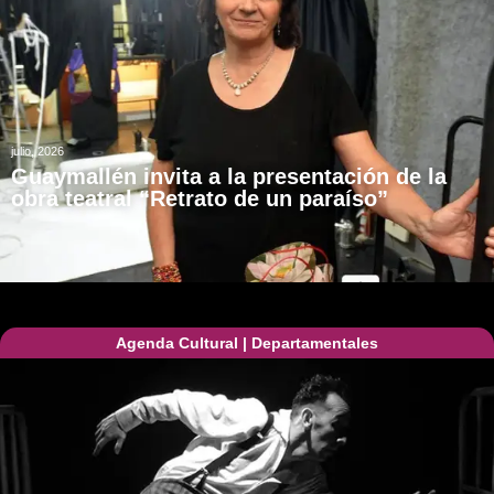
julio, 2026
Guaymallén invita a la presentación de la
obra teatral “Retrato de un paraíso”
Agenda Cultural
|
Departamentales