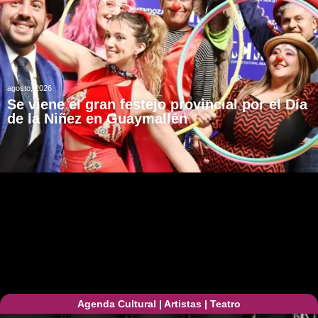
agosto, 2026
Se viene el gran festejo provincial por el Día
de la Niñez en Guaymallén
Agenda Cultural
|
Artistas
|
Teatro