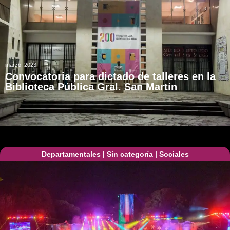
marzo, 2023
Convocatoria para dictado de talleres en la
Biblioteca Pública Gral. San Martín
Departamentales
|
Sin categoría
|
Sociales