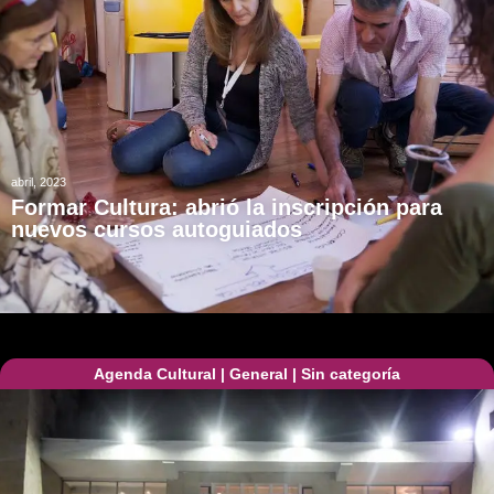
abril, 2023
Formar Cultura: abrió la inscripción para
nuevos cursos autoguiados
Agenda Cultural
|
General
|
Sin categoría