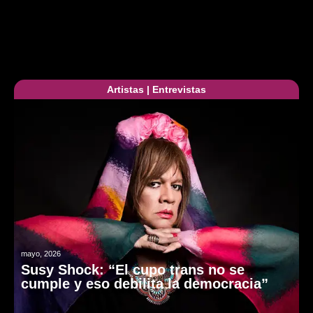
Artistas
|
Entrevistas
mayo, 2026
Susy Shock: “El cupo trans no se
cumple y eso debilita la democracia”