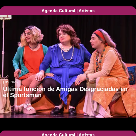
Agenda Cultural
|
Artistas
julio, 2026
Ultima función de Amigas Desgraciadas en
el Sportsman
Agenda Cultural
|
Artistas