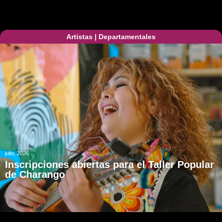
Artistas
|
Departamentales
julio, 2026
Inscripciones abiertas para el Taller Popular
de Charango