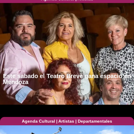
julio, 2026
Este sabado el Teatro Breve gana espacio en
Mendoza
Agenda Cultural
|
Artistas
|
Departamentales