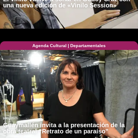
una nueva edición de «Vinilo Session»
Agenda Cultural
|
Departamentales
julio, 2026
Guaymallén invita a la presentación de la
obra teatral “Retrato de un paraíso”