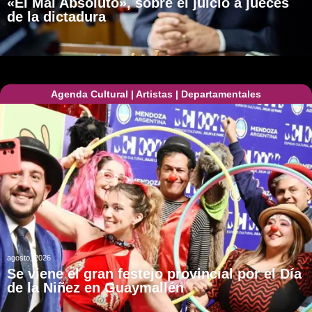
«El Mal Absoluto», sobre el juicio a jueces
de la dictadura
Agenda Cultural
|
Artistas
|
Departamentales
agosto, 2026
Se viene el gran festejo provincial por el Día
de la Niñez en Guaymallén