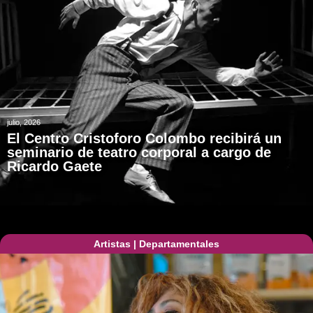
julio, 2026
El Centro Cristoforo Colombo recibirá un
seminario de teatro corporal a cargo de
Ricardo Gaete
Artistas
|
Departamentales