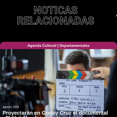
NOTICAS
RELACIONADAS
Agenda Cultural
|
Departamentales
agosto, 2026
Proyectarán en Godoy Cruz el documental