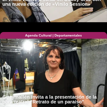
una nueva edición de «Vinilo Session»
Agenda Cultural
|
Departamentales
julio, 2026
Guaymallén invita a la presentación de la
obra teatral “Retrato de un paraíso”