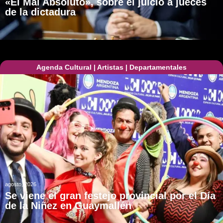
«El Mal Absoluto», sobre el juicio a jueces
de la dictadura
Agenda Cultural
|
Artistas
|
Departamentales
agosto, 2026
Se viene el gran festejo provincial por el Día
de la Niñez en Guaymallén