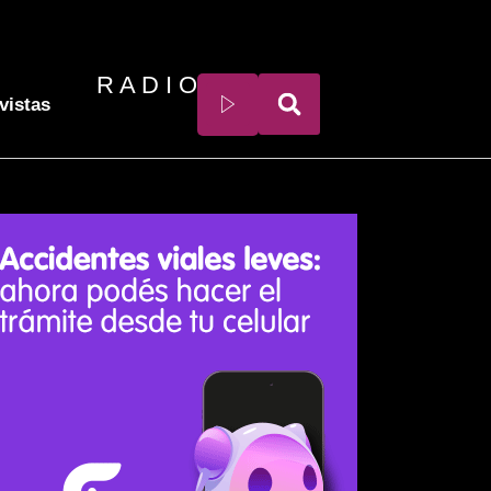
R A D I O
vistas