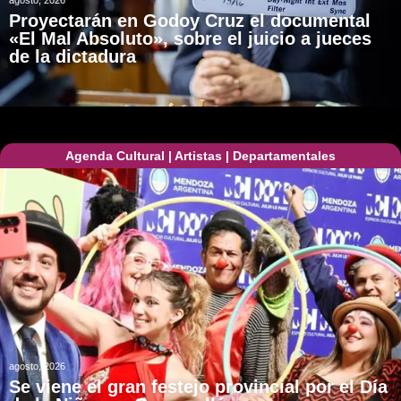
Proyectarán en Godoy Cruz el documental
«El Mal Absoluto», sobre el juicio a jueces
de la dictadura
Agenda Cultural
|
Artistas
|
Departamentales
agosto, 2026
Se viene el gran festejo provincial por el Día