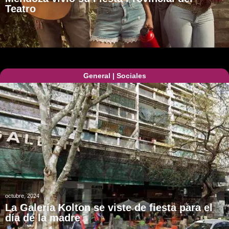
Teatro
General
|
Sociales
octubre, 2024
La Galería Kolton se viste de fiesta para el
día de la madre