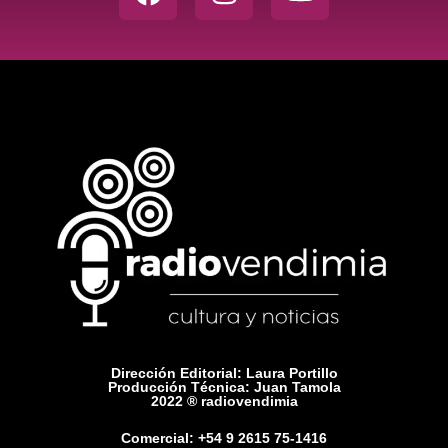
Dirección Editorial: Laura Portillo
Producción Técnica: Juan Tamola
2022 ® radiovendimia
Comercial: +54 9 2615 75-1416