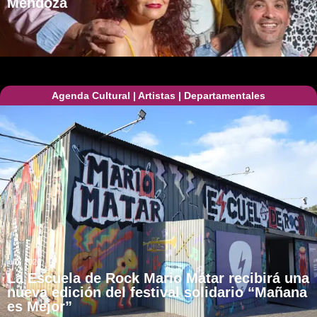
Mendoza
Agenda Cultural
|
Artistas
|
Departamentales
julio, 2026
La Escuela de Rock Mario Mátar recibirá una
nueva edición del festival solidario “Mañana
es Mejor”