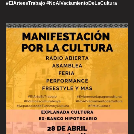
#ElArteesTrabajo #NoAlVaciamientoDeLaCultura