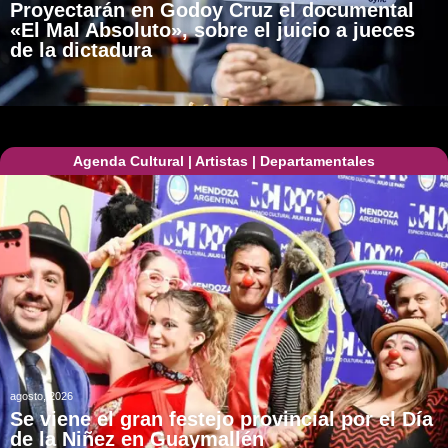
Proyectarán en Godoy Cruz el documental
«El Mal Absoluto», sobre el juicio a jueces
de la dictadura
Agenda Cultural
|
Artistas
|
Departamentales
agosto, 2026
Se viene el gran festejo provincial por el Día
de la Niñez en Guaymallén