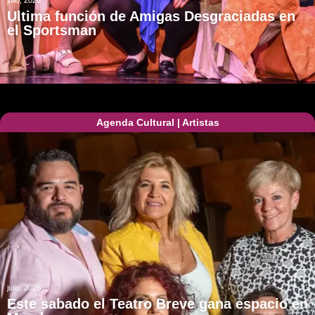
julio, 2026
Ultima función de Amigas Desgraciadas en
el Sportsman
Agenda Cultural
|
Artistas
julio, 2026
Este sabado el Teatro Breve gana espacio en