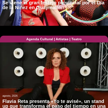
Se viene el gran festejo provincial por el Día
de la Niñez en Guaymallén
Agenda Cultural
|
Artistas
|
Teatro
agosto, 2026
Flavia Reta presenta «Yo te avisé», un stand
up que transforma el paso del tiempo en una