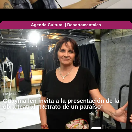
Agenda Cultural
|
Departamentales
julio, 2026
Guaymallén invita a la presentación de la
obra teatral “Retrato de un paraíso”