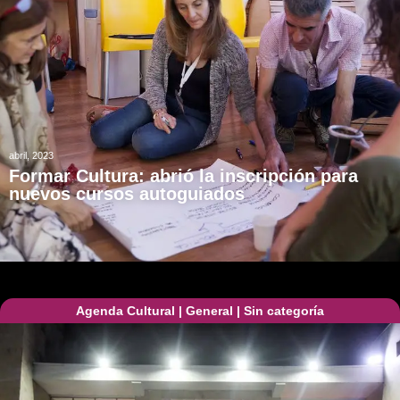
abril, 2023
Formar Cultura: abrió la inscripción para
nuevos cursos autoguiados
Agenda Cultural
|
General
|
Sin categoría