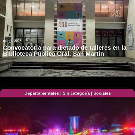
marzo, 2023
Convocatoria para dictado de talleres en la
Biblioteca Pública Gral. San Martín
Departamentales
|
Sin categoría
|
Sociales