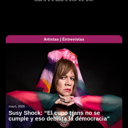
Artistas
|
Entrevistas
mayo, 2026
Susy Shock: “El cupo trans no se
cumple y eso debilita la democracia”