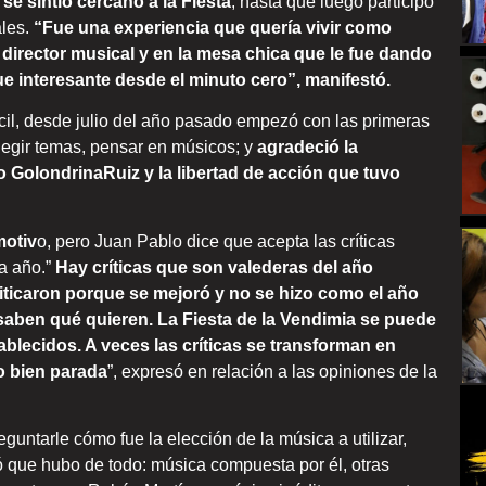
se sintió cercano a la Fiesta
, hasta que luego participó
les.
“Fue una experiencia que quería vivir como
director musical y en la mesa chica que le fue dando
Fue interesante desde el minuto cero”, manifestó.
cil, desde julio del año pasado empezó con las primeras
legir temas, pensar en músicos; y
agradeció la
 GolondrinaRuiz y la libertad de acción que tuvo
motiv
o, pero Juan Pablo dice que acepta las críticas
 a año.”
Hay críticas que son valederas del año
iticaron porque se mejoró y no se hizo como el año
 saben qué quieren. La Fiesta de la Vendimia se puede
ablecidos. A veces las críticas se transforman en
o bien parada
”, expresó en relación a las opiniones de la
eguntarle cómo fue la elección de la música a utilizar,
ó que hubo de todo: música compuesta por él, otras