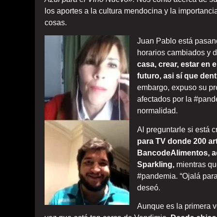
los aportes a la cultura mendocina y la importanci
cosas.
Juan Pablo está pasand
horarios cambiados y di
casa, crear, estar en 
futuro, asi sí que de
embargo, expuso su pre
afectados por la #pande
normalidad.
Al preguntarle si está
para TV donde 200 art
BancodeAlimentos, ad
Sparkling,
mientras que
#pandemia. “Ojalá para
deseó.
Aunque es la primera v