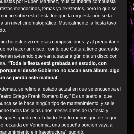
uestas por Rubén Martínez, música inédita compuesta
rtistas mendocinos, temas ya existentes, pero lo que se
mucho sobre esta fiesta fue que la orquestación se la
 a un nivel cinematográfico. Musicalmente la fiesta tuvo
do.
mucho esfuerzo en esas composiciones, y al preguntarle
qué no hacer un disco, contó que Cultura tiene guardado
y vienen avisando que van a sacar algún día un disco con
sta.
“Toda la fiesta está grabada en estudio, con
 porque si desde Gobierno no sacan este álbum, algo
 se pierda este material”.
Además, se refirió al estado actual en que se encuentra el
Teatro Griego Frank Romero Day.” Es un teatro al que
nunca se le hace ningún tipo de mantenimiento, y se le
pone todas las pilas unos meses antes de la fiesta y
después queda en el olvido. Por lo menos que de lo que
se recauda en Vendimia, una pequeña porción vaya a
mantenimiento e infraestructura”, sugirió.