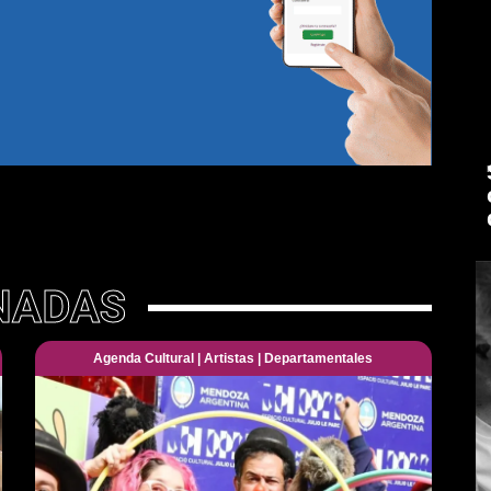
NADAS
Agenda Cultural
|
Artistas
|
Departamentales