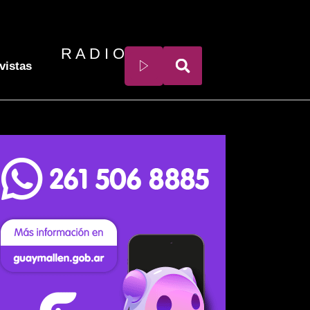
R A D I O
vistas