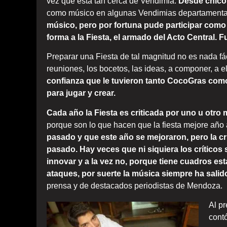
vez que está tan cerca de Vendimia.
Desde chico 
como músico en algunas Vendimias departamenta
músico, pero por fortuna pude participar como 
forma a la Fiesta, el armado del Acto Central. 
Preparar una Fiesta de tal magnitud no es nada fá
reuniones, los bocetos, las ideas, a componer, a e
confianza que le tuvieron tanto CocoGras como
para jugar y crear.
Cada año la Fiesta es criticada por uno u otro 
porque son lo que hacen que la fiesta mejore año
pasado y que este año se mejoraron, pero la cr
pasado. Hay veces que ni siquiera los críticos
innovar y a la vez no, porque tiene cuadros est
ataques, por suerte la música siempre ha salid
prensa y de destacados periodistas de Mendoza.
Al pr
cont