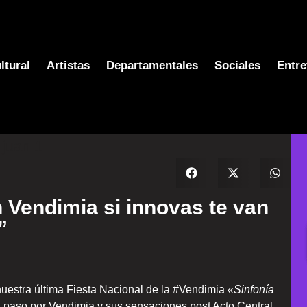
ltural
Artistas
Departamentales
Sociales
Entre
 Vendimia si innovas te van
”
 nuestra última Fiesta Nacional de la #Vendimia
«Sinfonía
 paso por Vendimia y sus sensaciones post Acto Central,