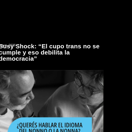
Susy Shock: “El cupo trans no se
mayo, 2026
cumple y eso debilita la
democracia”