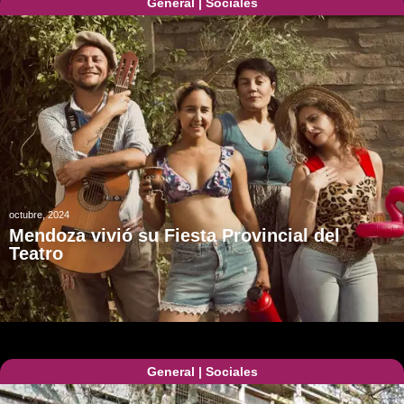
General
|
Sociales
octubre, 2024
Mendoza vivió su Fiesta Provincial del
Teatro
General
|
Sociales