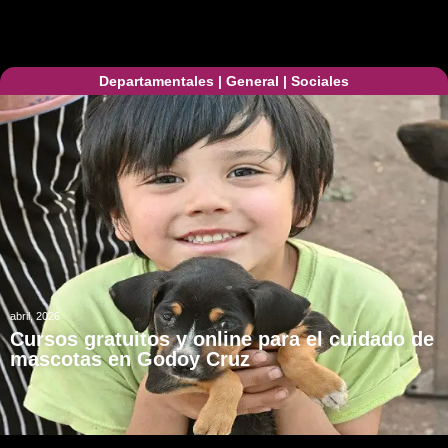
Departamentales
|
General
|
Sociales
abril, 2026
Cursos gratuitos y online para el cuidado de
mascotas en Godoy Cruz