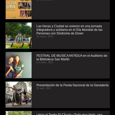
Las Heras y Ciudad se unieron en una jornada
integradora y solidaria en el Día Mundial de las
Personas con Síndrome de Down
22 marzo, 2023
FESTIVAL DE MUSICA ANTIGUA en el Auditorio de
la Biblioteca San Martín
9 octubre, 2021
Presentación de la Fiesta Nacional de la Ganadería
26 abril, 2022
Llega al Teatro El CÍrculo «Todo muy lindo, una